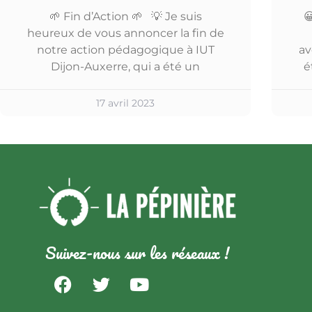
🌱 Fin d’Action 🌱 💡 Je suis

heureux de vous annoncer la fin de
notre action pédagogique à IUT
av
Dijon-Auxerre, qui a été un
é
17 avril 2023
Suivez-nous sur les réseaux !